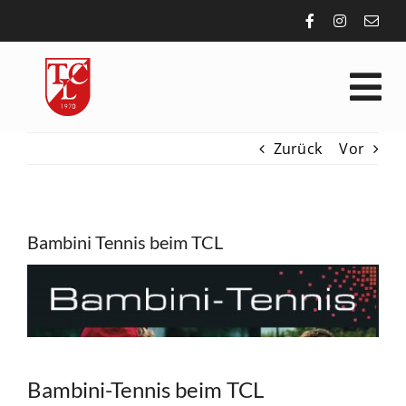
Zum
Inhalt
springen
Tog
Nav
Zurück
Vor
VEREIN
SPORT
Bambini Tennis beim TCL
Zeige
AKTUELLES
grösseres
Bild
ALLGEMEIN
Bambini-Tennis beim TCL
KONTAKT