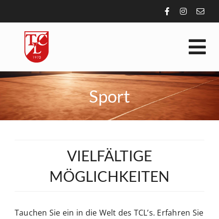
Zum
Inhalt
springen
Tog
Nav
VEREIN
Sport
SPORT
AKTUELLES
VIELFÄLTIGE
MÖGLICHKEITEN
ALLGEMEIN
Tauchen Sie ein in die Welt des TCL’s. Erfahren Sie
KONTAKT