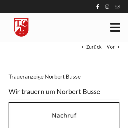
Zum
Inhalt
springen
Tog
Nav
Zurück
Vor
VEREIN
SPORT
Traueranzeige Norbert Busse
AKTUELLES
Wir trauern um Norbert Busse
ALLGEMEIN
KONTAKT