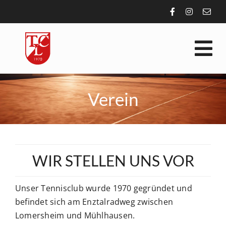
Zum
Inhalt
springen
Tog
Nav
VEREIN
Verein
SPORT
AKTUELLES
WIR STELLEN UNS VOR
Unser Tennisclub wurde 1970 gegründet und
ALLGEMEIN
befindet sich am Enztalradweg zwischen
Lomersheim und Mühlhausen.
KONTAKT