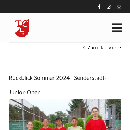
Zum
Inhalt
springen
Tog
Nav
Zurück
Vor
VEREIN
SPORT
Rückblick Sommer 2024 | Senderstadt-
AKTUELLES
Junior-Open
Zeige
ALLGEMEIN
grösseres
Bild
KONTAKT