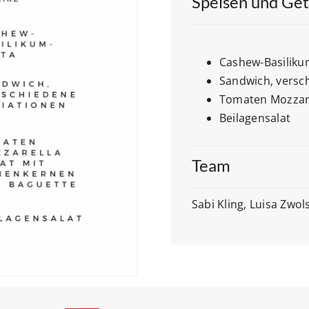
Speisen und Ge
Cashew-Basiliku
Sandwich, versc
Tomaten Mozzare
Beilagensalat
Team
Sabi Kling, Luisa Zwo