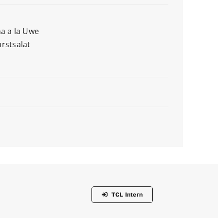
a a la Uwe
rstsalat
TCL Intern