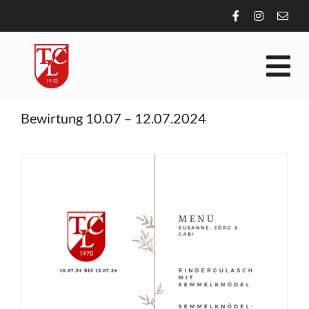
Zum
Inhalt
springen
Tog
Nav
Bewirtung 10.07 – 12.07.2024
VEREIN
SPORT
AKTUELLES
ALLGEMEIN
KONTAKT