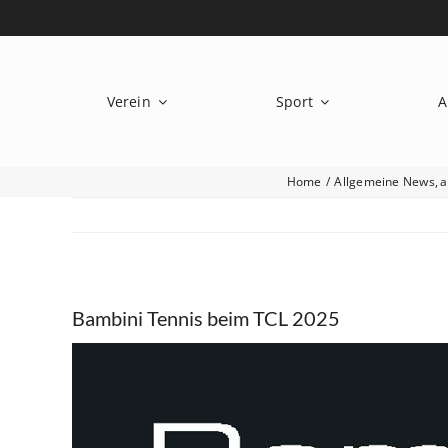
Zum
Inhalt
springen
Verein
Sport
A
Home
Allgemeine News
a
Bambini Tennis beim TCL 2025
Zeige
grösseres
Bild